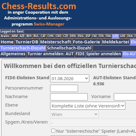
Logged on: Gast
Arabic
ARM
AZE
BIH
BUL
CAT
CHN
CRO
CZE
DEN
ENG
ESP
FAI
FIN
FRA
GER
GRE
INA
I
Home
TurnierDB
Meisterschaft
Foto-Galerie
Meldekartei
El
Turnierschach-Elozahl
Schnellschach-Elozahl
Allgemeines
Turnier anmelden: AUT
FIDE
Spieler anmelden
Elo AU
Willkommen bei den offiziellen Turnierscha
FIDE-Elolisten Stand
AUT-Elolisten Stand
6.936
Personennummer
Nachname
Vorname
Ebene
Bundesland
Spgem./Kreis/Verein
Nur "österreichische" Spieler (Land=A