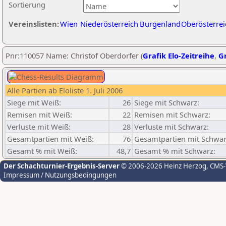
Sortierung
Vereinslisten:
Wien
Niederösterreich
Burgenland
Oberösterrei
Pnr:110057 Name: Christof Oberdorfer (
Grafik Elo-Zeitreihe
,
Gr
Alle Partien ab Eloliste 1. Juli 2006
Siege mit Weiß:
26
Siege mit Schwarz:
Remisen mit Weiß:
22
Remisen mit Schwarz:
Verluste mit Weiß:
28
Verluste mit Schwarz:
Gesamtpartien mit Weiß:
76
Gesamtpartien mit Schwar
Gesamt % mit Weiß:
48,7
Gesamt % mit Schwarz:
Der Schachturnier-Ergebnis-Server
© 2006-2026 Heinz Herzog
, CMS
Impressum / Nutzungsbedingungen