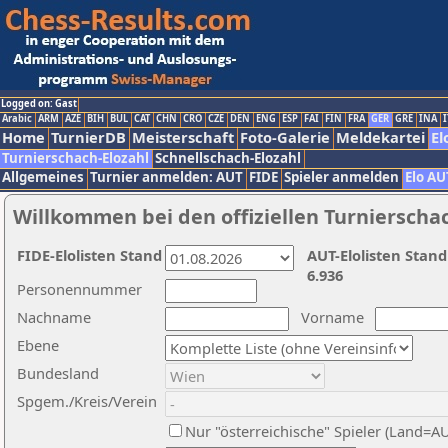
Logged on: Gast
Arabic
ARM
AZE
BIH
BUL
CAT
CHN
CRO
CZE
DEN
ENG
ESP
FAI
FIN
FRA
GER
GRE
INA
I
Home
TurnierDB
Meisterschaft
Foto-Galerie
Meldekartei
El
Turnierschach-Elozahl
Schnellschach-Elozahl
Allgemeines
Turnier anmelden: AUT
FIDE
Spieler anmelden
Elo AU
Willkommen bei den offiziellen Turnierscha
FIDE-Elolisten Stand
AUT-Elolisten Stand
6.936
Personennummer
Nachname
Vorname
Ebene
Bundesland
Spgem./Kreis/Verein
Nur "österreichische" Spieler (Land=A