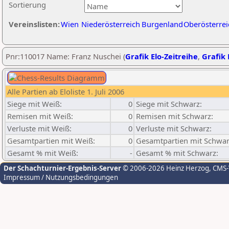
Sortierung
Vereinslisten:
Wien
Niederösterreich
Burgenland
Oberösterrei
Pnr:110017 Name: Franz Nuschei (
Grafik Elo-Zeitreihe
,
Grafik 
Alle Partien ab Eloliste 1. Juli 2006
Siege mit Weiß:
0
Siege mit Schwarz:
Remisen mit Weiß:
0
Remisen mit Schwarz:
Verluste mit Weiß:
0
Verluste mit Schwarz:
Gesamtpartien mit Weiß:
0
Gesamtpartien mit Schwar
Gesamt % mit Weiß:
-
Gesamt % mit Schwarz:
Der Schachturnier-Ergebnis-Server
© 2006-2026 Heinz Herzog
, CMS
Impressum / Nutzungsbedingungen