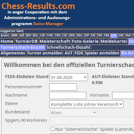
Logged on: Gast
Arabic
ARM
AZE
BIH
BUL
CAT
CHN
CRO
CZE
DEN
ENG
ESP
FAI
FIN
FRA
GER
GRE
INA
I
Home
TurnierDB
Meisterschaft
Foto-Galerie
Meldekartei
El
Turnierschach-Elozahl
Schnellschach-Elozahl
Allgemeines
Turnier anmelden: AUT
FIDE
Spieler anmelden
Elo AU
Willkommen bei den offiziellen Turnierscha
FIDE-Elolisten Stand
AUT-Elolisten Stand
6.936
Personennummer
Nachname
Vorname
Ebene
Bundesland
Spgem./Kreis/Verein
Nur "österreichische" Spieler (Land=A