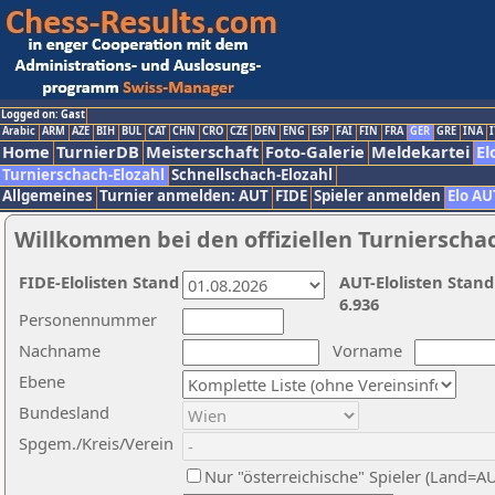
Logged on: Gast
Arabic
ARM
AZE
BIH
BUL
CAT
CHN
CRO
CZE
DEN
ENG
ESP
FAI
FIN
FRA
GER
GRE
INA
I
Home
TurnierDB
Meisterschaft
Foto-Galerie
Meldekartei
El
Turnierschach-Elozahl
Schnellschach-Elozahl
Allgemeines
Turnier anmelden: AUT
FIDE
Spieler anmelden
Elo AU
Willkommen bei den offiziellen Turnierscha
FIDE-Elolisten Stand
AUT-Elolisten Stand
6.936
Personennummer
Nachname
Vorname
Ebene
Bundesland
Spgem./Kreis/Verein
Nur "österreichische" Spieler (Land=A