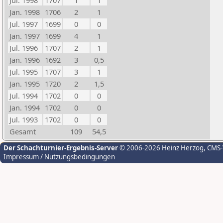
Jul. 1998
1707
1
1
Jan. 1998
1706
2
1
Jul. 1997
1699
0
0
Jan. 1997
1699
4
1
Jul. 1996
1707
2
1
Jan. 1996
1692
3
0,5
Jul. 1995
1707
3
1
Jan. 1995
1720
2
1,5
Jul. 1994
1702
0
0
Jan. 1994
1702
0
0
Jul. 1993
1702
0
0
Gesamt
109
54,5
Der Schachturnier-Ergebnis-Server
© 2006-2026 Heinz Herzog
, CMS
Impressum / Nutzungsbedingungen