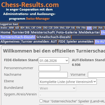
Logged on: Gast
Arabic
ARM
AZE
BIH
BUL
CAT
CHN
CRO
CZE
DEN
ENG
ESP
FAI
FIN
FRA
GER
GRE
INA
I
Home
TurnierDB
Meisterschaft
Foto-Galerie
Meldekartei
El
Turnierschach-Elozahl
Schnellschach-Elozahl
Allgemeines
Turnier anmelden: AUT
FIDE
Spieler anmelden
Elo AU
Willkommen bei den offiziellen Turnierscha
FIDE-Elolisten Stand
AUT-Elolisten Stand
6.936
Personennummer
Nachname
Vorname
Ebene
Bundesland
Spgem./Kreis/Verein
Nur "österreichische" Spieler (Land=A