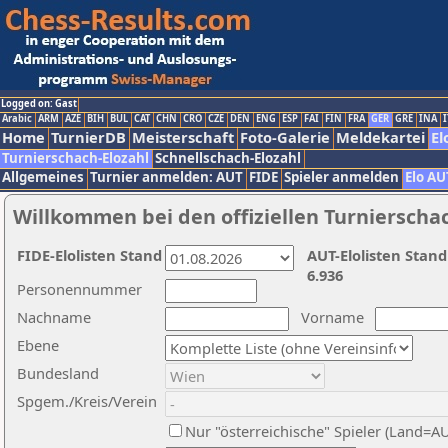
Logged on: Gast
Arabic
ARM
AZE
BIH
BUL
CAT
CHN
CRO
CZE
DEN
ENG
ESP
FAI
FIN
FRA
GER
GRE
INA
I
Home
TurnierDB
Meisterschaft
Foto-Galerie
Meldekartei
El
Turnierschach-Elozahl
Schnellschach-Elozahl
Allgemeines
Turnier anmelden: AUT
FIDE
Spieler anmelden
Elo AU
Willkommen bei den offiziellen Turnierscha
FIDE-Elolisten Stand
AUT-Elolisten Stand
6.936
Personennummer
Nachname
Vorname
Ebene
Bundesland
Spgem./Kreis/Verein
Nur "österreichische" Spieler (Land=A