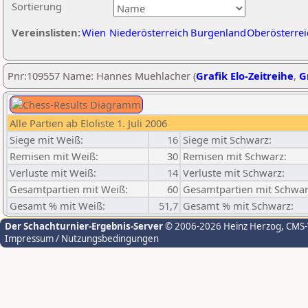
Sortierung
Vereinslisten:
Wien
Niederösterreich
Burgenland
Oberösterrei
Pnr:109557 Name: Hannes Muehlacher (
Grafik Elo-Zeitreihe
,
G
Alle Partien ab Eloliste 1. Juli 2006
Siege mit Weiß:
16
Siege mit Schwarz:
Remisen mit Weiß:
30
Remisen mit Schwarz:
Verluste mit Weiß:
14
Verluste mit Schwarz:
Gesamtpartien mit Weiß:
60
Gesamtpartien mit Schwar
Gesamt % mit Weiß:
51,7
Gesamt % mit Schwarz:
Der Schachturnier-Ergebnis-Server
© 2006-2026 Heinz Herzog
, CMS
Impressum / Nutzungsbedingungen