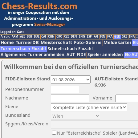
Logged on: Gast
Arabic
ARM
AZE
BIH
BUL
CAT
CHN
CRO
CZE
DEN
ENG
ESP
FAI
FIN
FRA
GER
GRE
INA
I
Home
TurnierDB
Meisterschaft
Foto-Galerie
Meldekartei
El
Turnierschach-Elozahl
Schnellschach-Elozahl
Allgemeines
Turnier anmelden: AUT
FIDE
Spieler anmelden
Elo AU
Willkommen bei den offiziellen Turnierscha
FIDE-Elolisten Stand
AUT-Elolisten Stand
6.936
Personennummer
Nachname
Vorname
Ebene
Bundesland
Spgem./Kreis/Verein
Nur "österreichische" Spieler (Land=A