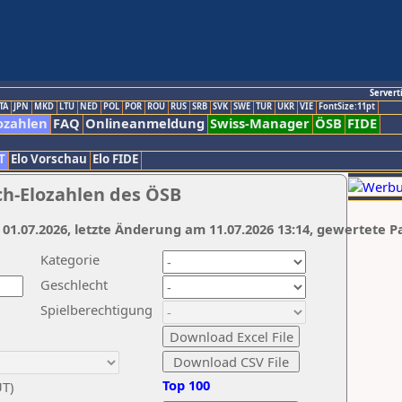
Servert
TA
JPN
MKD
LTU
NED
POL
POR
ROU
RUS
SRB
SVK
SWE
TUR
UKR
VIE
FontSize:11pt
ozahlen
FAQ
Onlineanmeldung
Swiss-Manager
ÖSB
FIDE
T
Elo Vorschau
Elo FIDE
ch-Elozahlen des ÖSB
 01.07.2026, letzte Änderung am 11.07.2026 13:14, gewertete P
Kategorie
Geschlecht
Spielberechtigung
Top 100
UT)