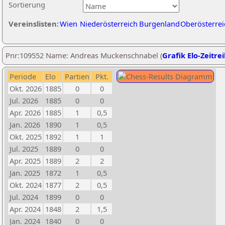
Sortierung
Vereinslisten:
Wien
Niederösterreich
Burgenland
Oberösterrei
Pnr:109552 Name: Andreas Muckenschnabel (
Grafik Elo-Zeitre
Periode
Elo
Partien
Pkt.
Okt. 2026
1885
0
0
Jul. 2026
1885
0
0
Apr. 2026
1885
1
0,5
Jan. 2026
1890
1
0,5
Okt. 2025
1892
1
1
Jul. 2025
1889
0
0
Apr. 2025
1889
2
2
Jan. 2025
1872
1
0,5
Okt. 2024
1877
2
0,5
Jul. 2024
1899
0
0
Apr. 2024
1848
2
1,5
Jan. 2024
1840
0
0