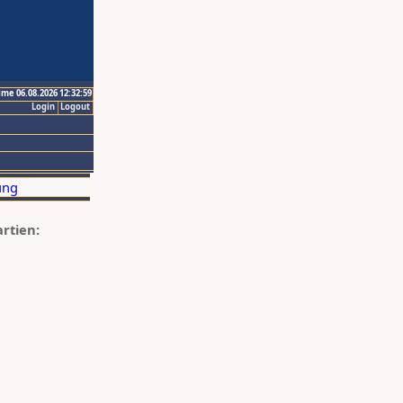
ime 06.08.2026 12:32:59
Login
Logout
artien: