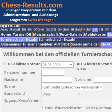
Logged on: Gast
Arabic
ARM
AZE
BIH
BUL
CAT
CHN
CRO
CZE
DEN
ENG
ESP
FAI
FIN
FRA
GER
GRE
INA
I
Home
TurnierDB
Meisterschaft
Foto-Galerie
Meldekartei
El
Turnierschach-Elozahl
Schnellschach-Elozahl
Allgemeines
Turnier anmelden: AUT
FIDE
Spieler anmelden
Elo AU
Willkommen bei den offiziellen Turnierscha
FIDE-Elolisten Stand
AUT-Elolisten Stand
6.936
Personennummer
Nachname
Vorname
Ebene
Bundesland
Spgem./Kreis/Verein
Nur "österreichische" Spieler (Land=A