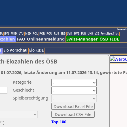
Servert
TA
JPN
MKD
LTU
NED
POL
POR
ROU
RUS
SRB
SVK
SWE
TUR
UKR
VIE
FontSize:11pt
ozahlen
FAQ
Onlineanmeldung
Swiss-Manager
ÖSB
FIDE
T
Elo Vorschau
Elo FIDE
ch-Elozahlen des ÖSB
 01.07.2026, letzte Änderung am 11.07.2026 13:14, gewertete P
Kategorie
Geschlecht
Spielberechtigung
Top 100
UT)