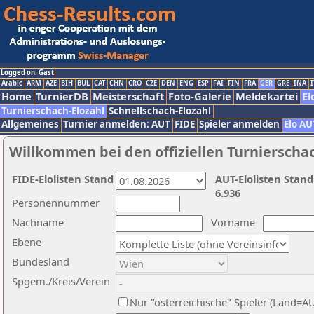
Logged on: Gast
Arabic
ARM
AZE
BIH
BUL
CAT
CHN
CRO
CZE
DEN
ENG
ESP
FAI
FIN
FRA
GER
GRE
INA
I
Home
TurnierDB
Meisterschaft
Foto-Galerie
Meldekartei
El
Turnierschach-Elozahl
Schnellschach-Elozahl
Allgemeines
Turnier anmelden: AUT
FIDE
Spieler anmelden
Elo AU
Willkommen bei den offiziellen Turnierscha
FIDE-Elolisten Stand
AUT-Elolisten Stand
6.936
Personennummer
Nachname
Vorname
Ebene
Bundesland
Spgem./Kreis/Verein
Nur "österreichische" Spieler (Land=A