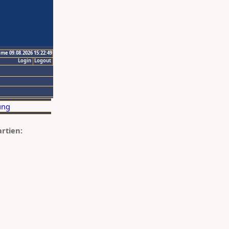
ime 09.08.2026 15:22:49
Login
Logout
artien: