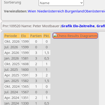
Sortierung
Vereinslisten:
Wien
Niederösterreich
Burgenland
Oberösterrei
Pnr:109520 Name: Peter Mostbauer (
Grafik Elo-Zeitreihe
,
Grafi
Periode
Elo
Partien
Pkt.
Okt. 2026
1599
0
0
Jul. 2026
1599
0
0
Apr. 2026
1599
3
1,5
Jan. 2026
1581
3
0,5
Okt. 2025
1608
2
1
Jul. 2025
1600
1
1
Apr. 2025
1591
3
2
Jan. 2025
1582
3
1,5
Okt. 2024
1565
1
0
Jul. 2024
1567
0
0
Apr. 2024
1351
2
1
Jan. 2024
1330
1
0,5