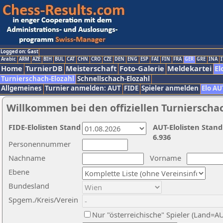
Logged on: Gast
Arabic
ARM
AZE
BIH
BUL
CAT
CHN
CRO
CZE
DEN
ENG
ESP
FAI
FIN
FRA
GER
GRE
INA
I
Home
TurnierDB
Meisterschaft
Foto-Galerie
Meldekartei
El
Turnierschach-Elozahl
Schnellschach-Elozahl
Allgemeines
Turnier anmelden: AUT
FIDE
Spieler anmelden
Elo AU
Willkommen bei den offiziellen Turnierscha
FIDE-Elolisten Stand
AUT-Elolisten Stand
6.936
Personennummer
Nachname
Vorname
Ebene
Bundesland
Spgem./Kreis/Verein
Nur "österreichische" Spieler (Land=A