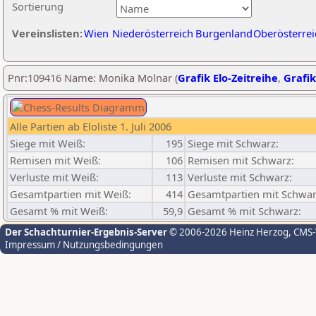
Sortierung
Vereinslisten:
Wien
Niederösterreich
Burgenland
Oberösterrei
Pnr:109416 Name: Monika Molnar (
Grafik Elo-Zeitreihe
,
Grafik
Alle Partien ab Eloliste 1. Juli 2006
Siege mit Weiß:
195
Siege mit Schwarz:
Remisen mit Weiß:
106
Remisen mit Schwarz:
Verluste mit Weiß:
113
Verluste mit Schwarz:
Gesamtpartien mit Weiß:
414
Gesamtpartien mit Schwar
Gesamt % mit Weiß:
59,9
Gesamt % mit Schwarz:
Der Schachturnier-Ergebnis-Server
© 2006-2026 Heinz Herzog
, CMS
Impressum / Nutzungsbedingungen