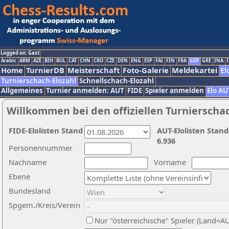
Logged on: Gast
Arabic
ARM
AZE
BIH
BUL
CAT
CHN
CRO
CZE
DEN
ENG
ESP
FAI
FIN
FRA
GER
GRE
INA
I
Home
TurnierDB
Meisterschaft
Foto-Galerie
Meldekartei
El
Turnierschach-Elozahl
Schnellschach-Elozahl
Allgemeines
Turnier anmelden: AUT
FIDE
Spieler anmelden
Elo AU
Willkommen bei den offiziellen Turnierscha
FIDE-Elolisten Stand
AUT-Elolisten Stand
6.936
Personennummer
Nachname
Vorname
Ebene
Bundesland
Spgem./Kreis/Verein
Nur "österreichische" Spieler (Land=A