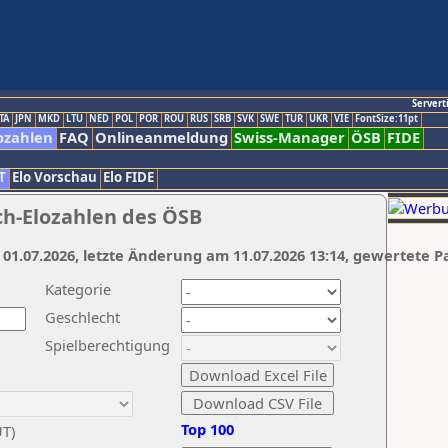
Servert
TA
JPN
MKD
LTU
NED
POL
POR
ROU
RUS
SRB
SVK
SWE
TUR
UKR
VIE
FontSize:11pt
ozahlen
FAQ
Onlineanmeldung
Swiss-Manager
ÖSB
FIDE
T
Elo Vorschau
Elo FIDE
ch-Elozahlen des ÖSB
 01.07.2026, letzte Änderung am 11.07.2026 13:14, gewertete P
Kategorie
Geschlecht
Spielberechtigung
Top 100
UT)