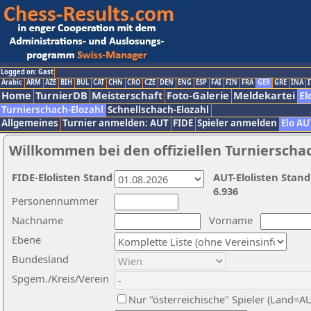
Logged on: Gast
Arabic
ARM
AZE
BIH
BUL
CAT
CHN
CRO
CZE
DEN
ENG
ESP
FAI
FIN
FRA
GER
GRE
INA
I
Home
TurnierDB
Meisterschaft
Foto-Galerie
Meldekartei
El
Turnierschach-Elozahl
Schnellschach-Elozahl
Allgemeines
Turnier anmelden: AUT
FIDE
Spieler anmelden
Elo AU
Willkommen bei den offiziellen Turnierscha
FIDE-Elolisten Stand
AUT-Elolisten Stand
6.936
Personennummer
Nachname
Vorname
Ebene
Bundesland
Spgem./Kreis/Verein
Nur "österreichische" Spieler (Land=A