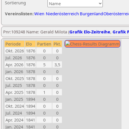
Sortierung
Vereinslisten:
Wien
Niederösterreich
Burgenland
Oberösterrei
Pnr:109248 Name: Gerald Milota (
Grafik Elo-Zeitreihe
,
Grafik P
Periode
Elo
Partien
Pkt.
Okt. 2026
1876
0
0
Jul. 2026
1876
0
0
Apr. 2026
1876
5
3,5
Jan. 2026
1878
0
0
Okt. 2025
1878
0
0
Jul. 2025
1878
0
0
Apr. 2025
1878
1
0
Jan. 2025
1894
0
0
Okt. 2024
1894
0
0
Jul. 2024
1894
0
0
Apr. 2024
1841
0
0
Jan. 2024
1841
0
0