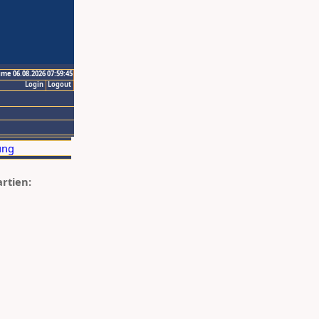
ime 06.08.2026 07:59:45
Login
Logout
artien: