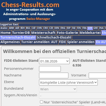
Logged on: Gast
Arabic
ARM
AZE
BIH
BUL
CAT
CHN
CRO
CZE
DEN
ENG
ESP
FAI
FIN
FRA
GER
GRE
INA
I
Home
TurnierDB
Meisterschaft
Foto-Galerie
Meldekartei
El
Turnierschach-Elozahl
Schnellschach-Elozahl
Allgemeines
Turnier anmelden: AUT
FIDE
Spieler anmelden
Elo AU
Willkommen bei den offiziellen Turnierscha
FIDE-Elolisten Stand
AUT-Elolisten Stand
6.936
Personennummer
Nachname
Vorname
Ebene
Bundesland
Spgem./Kreis/Verein
Nur "österreichische" Spieler (Land=A