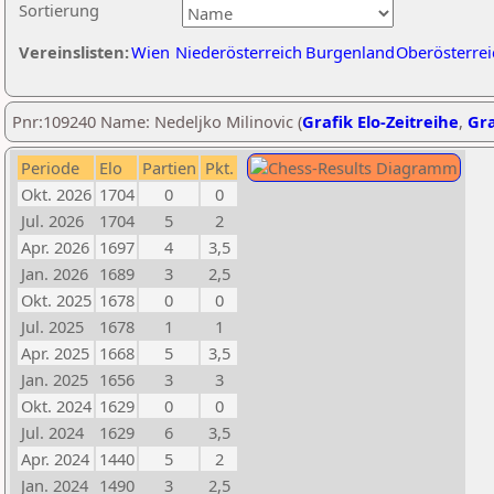
Sortierung
Vereinslisten:
Wien
Niederösterreich
Burgenland
Oberösterrei
Pnr:109240 Name: Nedeljko Milinovic (
Grafik Elo-Zeitreihe
,
Gra
Periode
Elo
Partien
Pkt.
Okt. 2026
1704
0
0
Jul. 2026
1704
5
2
Apr. 2026
1697
4
3,5
Jan. 2026
1689
3
2,5
Okt. 2025
1678
0
0
Jul. 2025
1678
1
1
Apr. 2025
1668
5
3,5
Jan. 2025
1656
3
3
Okt. 2024
1629
0
0
Jul. 2024
1629
6
3,5
Apr. 2024
1440
5
2
Jan. 2024
1490
3
2,5