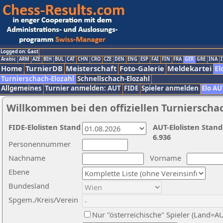
Logged on: Gast
Arabic
ARM
AZE
BIH
BUL
CAT
CHN
CRO
CZE
DEN
ENG
ESP
FAI
FIN
FRA
GER
GRE
INA
I
Home
TurnierDB
Meisterschaft
Foto-Galerie
Meldekartei
El
Turnierschach-Elozahl
Schnellschach-Elozahl
Allgemeines
Turnier anmelden: AUT
FIDE
Spieler anmelden
Elo AU
Willkommen bei den offiziellen Turnierscha
FIDE-Elolisten Stand
AUT-Elolisten Stand
6.936
Personennummer
Nachname
Vorname
Ebene
Bundesland
Spgem./Kreis/Verein
Nur "österreichische" Spieler (Land=A