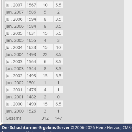
Jul. 2007
1567
10
5,5
Jan. 2007
1586
5
2
Jul. 2006
1594
8
3,5
Jan. 2006
1584
8
3,5
Jul. 2005
1631
15
5,5
Jan. 2005
1655
4
3
Jul. 2004
1623
15
10
Jan. 2004
1493
22
8,5
Jul. 2003
1564
6
3,5
Jan. 2003
1544
8
3,5
Jul. 2002
1493
15
5,5
Jan. 2002
1501
1
1
Jul. 2001
1476
4
1
Jan. 2001
1482
2
0
Jul. 2000
1490
15
6,5
Jan. 2000
1526
3
1
Gesamt
312
147
Der Schachturnier-Ergebnis-Server
© 2006-2026 Heinz Herzog
, CMS