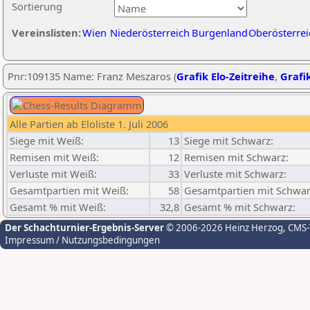
Sortierung
Vereinslisten:
Wien
Niederösterreich
Burgenland
Oberösterrei
Pnr:109135 Name: Franz Meszaros (
Grafik Elo-Zeitreihe
,
Grafik
Alle Partien ab Eloliste 1. Juli 2006
Siege mit Weiß:
13
Siege mit Schwarz:
Remisen mit Weiß:
12
Remisen mit Schwarz:
Verluste mit Weiß:
33
Verluste mit Schwarz:
Gesamtpartien mit Weiß:
58
Gesamtpartien mit Schwar
Gesamt % mit Weiß:
32,8
Gesamt % mit Schwarz:
Der Schachturnier-Ergebnis-Server
© 2006-2026 Heinz Herzog
, CMS
Impressum / Nutzungsbedingungen