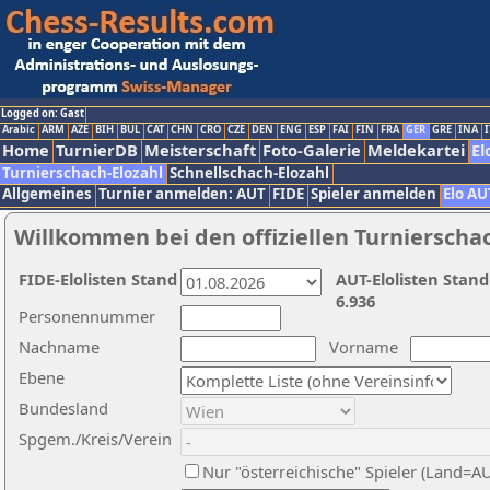
Logged on: Gast
Arabic
ARM
AZE
BIH
BUL
CAT
CHN
CRO
CZE
DEN
ENG
ESP
FAI
FIN
FRA
GER
GRE
INA
I
Home
TurnierDB
Meisterschaft
Foto-Galerie
Meldekartei
El
Turnierschach-Elozahl
Schnellschach-Elozahl
Allgemeines
Turnier anmelden: AUT
FIDE
Spieler anmelden
Elo AU
Willkommen bei den offiziellen Turnierscha
FIDE-Elolisten Stand
AUT-Elolisten Stand
6.936
Personennummer
Nachname
Vorname
Ebene
Bundesland
Spgem./Kreis/Verein
Nur "österreichische" Spieler (Land=A