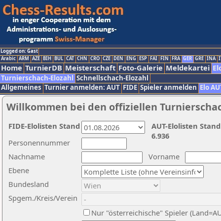
Logged on: Gast
Arabic
ARM
AZE
BIH
BUL
CAT
CHN
CRO
CZE
DEN
ENG
ESP
FAI
FIN
FRA
GER
GRE
INA
I
Home
TurnierDB
Meisterschaft
Foto-Galerie
Meldekartei
El
Turnierschach-Elozahl
Schnellschach-Elozahl
Allgemeines
Turnier anmelden: AUT
FIDE
Spieler anmelden
Elo AU
Willkommen bei den offiziellen Turnierscha
FIDE-Elolisten Stand
AUT-Elolisten Stand
6.936
Personennummer
Nachname
Vorname
Ebene
Bundesland
Spgem./Kreis/Verein
Nur "österreichische" Spieler (Land=A