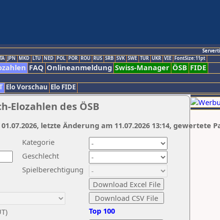
Servert
TA
JPN
MKD
LTU
NED
POL
POR
ROU
RUS
SRB
SVK
SWE
TUR
UKR
VIE
FontSize:11pt
ozahlen
FAQ
Onlineanmeldung
Swiss-Manager
ÖSB
FIDE
T
Elo Vorschau
Elo FIDE
ch-Elozahlen des ÖSB
 01.07.2026, letzte Änderung am 11.07.2026 13:14, gewertete P
Kategorie
Geschlecht
Spielberechtigung
Top 100
UT)