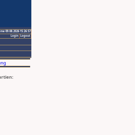
ime 09.08.2026 15:26:57
Login
Logout
artien: