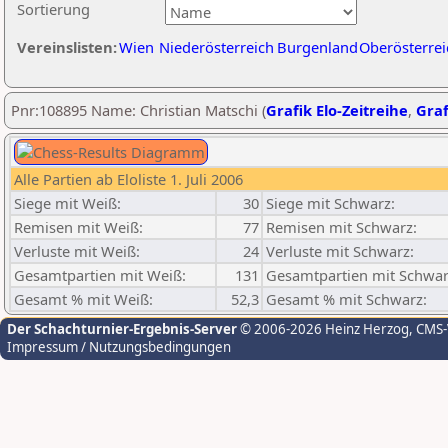
Sortierung
Vereinslisten:
Wien
Niederösterreich
Burgenland
Oberösterrei
Pnr:108895 Name: Christian Matschi (
Grafik Elo-Zeitreihe
,
Graf
Alle Partien ab Eloliste 1. Juli 2006
Siege mit Weiß:
30
Siege mit Schwarz:
Remisen mit Weiß:
77
Remisen mit Schwarz:
Verluste mit Weiß:
24
Verluste mit Schwarz:
Gesamtpartien mit Weiß:
131
Gesamtpartien mit Schwar
Gesamt % mit Weiß:
52,3
Gesamt % mit Schwarz:
Der Schachturnier-Ergebnis-Server
© 2006-2026 Heinz Herzog
, CMS
Impressum / Nutzungsbedingungen