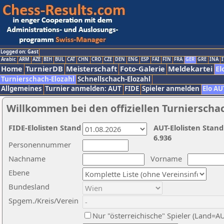
Logged on: Gast
Arabic
ARM
AZE
BIH
BUL
CAT
CHN
CRO
CZE
DEN
ENG
ESP
FAI
FIN
FRA
GER
GRE
INA
I
Home
TurnierDB
Meisterschaft
Foto-Galerie
Meldekartei
El
Turnierschach-Elozahl
Schnellschach-Elozahl
Allgemeines
Turnier anmelden: AUT
FIDE
Spieler anmelden
Elo AU
Willkommen bei den offiziellen Turnierscha
FIDE-Elolisten Stand
AUT-Elolisten Stand
6.936
Personennummer
Nachname
Vorname
Ebene
Bundesland
Spgem./Kreis/Verein
Nur "österreichische" Spieler (Land=A