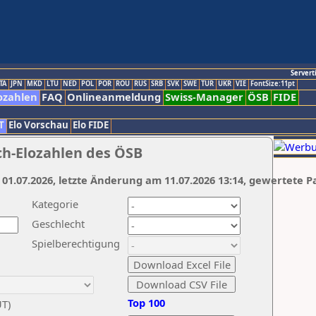
Servert
TA
JPN
MKD
LTU
NED
POL
POR
ROU
RUS
SRB
SVK
SWE
TUR
UKR
VIE
FontSize:11pt
ozahlen
FAQ
Onlineanmeldung
Swiss-Manager
ÖSB
FIDE
T
Elo Vorschau
Elo FIDE
ch-Elozahlen des ÖSB
 01.07.2026, letzte Änderung am 11.07.2026 13:14, gewertete P
Kategorie
Geschlecht
Spielberechtigung
Top 100
UT)