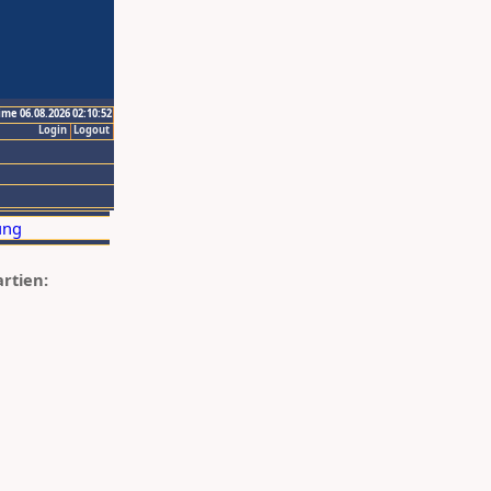
ime 06.08.2026 02:10:52
Login
Logout
artien: