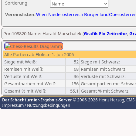
Sortierung
Vereinslisten:
Wien
Niederösterreich
Burgenland
Oberösterrei
Pnr:108820 Name: Harald Marschalek (
Grafik Elo-Zeitreihe
,
Gra
Alle Partien ab Eloliste 1. Juli 2006
Siege mit Weiß:
52
Siege mit Schwarz:
Remisen mit Weiß:
68
Remisen mit Schwarz:
Verluste mit Weiß:
36
Verluste mit Schwarz:
Gesamtpartien mit Weiß:
156
Gesamtpartien mit Schwar
Gesamt % mit Weiß:
55,1
Gesamt % mit Schwarz:
Der Schachturnier-Ergebnis-Server
© 2006-2026 Heinz Herzog
, CMS
Impressum / Nutzungsbedingungen