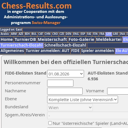
Logged on: Gast
Arabic
ARM
AZE
BIH
BUL
CAT
CHN
CRO
CZE
DEN
ENG
ESP
FAI
FIN
FRA
GER
GRE
INA
I
Home
TurnierDB
Meisterschaft
Foto-Galerie
Meldekartei
El
Turnierschach-Elozahl
Schnellschach-Elozahl
Allgemeines
Turnier anmelden: AUT
FIDE
Spieler anmelden
Elo AU
Willkommen bei den offiziellen Turnierscha
FIDE-Elolisten Stand
AUT-Elolisten Stand
6.936
Personennummer
Nachname
Vorname
Ebene
Bundesland
Spgem./Kreis/Verein
Nur "österreichische" Spieler (Land=A