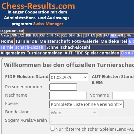
Logged on: Gast
Arabic
ARM
AZE
BIH
BUL
CAT
CHN
CRO
CZE
DEN
ENG
ESP
FAI
FIN
FRA
GER
GRE
INA
I
Home
TurnierDB
Meisterschaft
Foto-Galerie
Meldekartei
El
Turnierschach-Elozahl
Schnellschach-Elozahl
Allgemeines
Turnier anmelden: AUT
FIDE
Spieler anmelden
Elo AU
Willkommen bei den offiziellen Turnierscha
FIDE-Elolisten Stand
AUT-Elolisten Stand
6.936
Personennummer
Nachname
Vorname
Ebene
Bundesland
Spgem./Kreis/Verein
Nur "österreichische" Spieler (Land=A