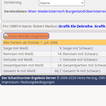
Sortierung
Vereinslisten:
Wien
Niederösterreich
Burgenland
Oberösterrei
Pnr:108814 Name: Robert Markus (
Grafik Elo-Zeitreihe
,
Grafik 
Alle Partien ab Eloliste 1. Juli 2006
Siege mit Weiß:
9
Siege mit Schwarz:
Remisen mit Weiß:
14
Remisen mit Schwarz:
Verluste mit Weiß:
1
Verluste mit Schwarz:
Gesamtpartien mit Weiß:
24
Gesamtpartien mit Schwar
Gesamt % mit Weiß:
66,7
Gesamt % mit Schwarz:
Der Schachturnier-Ergebnis-Server
© 2006-2026 Heinz Herzog
, CMS
Impressum / Nutzungsbedingungen