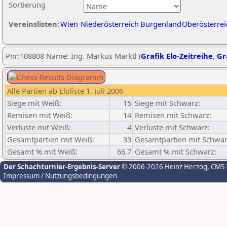
Sortierung
Vereinslisten:
Wien
Niederösterreich
Burgenland
Oberösterrei
Pnr:108808 Name: Ing. Markus Marktl (
Grafik Elo-Zeitreihe
,
Gr
Alle Partien ab Eloliste 1. Juli 2006
Siege mit Weiß:
15
Siege mit Schwarz:
Remisen mit Weiß:
14
Remisen mit Schwarz:
Verluste mit Weiß:
4
Verluste mit Schwarz:
Gesamtpartien mit Weiß:
33
Gesamtpartien mit Schwar
Gesamt % mit Weiß:
66,7
Gesamt % mit Schwarz:
Der Schachturnier-Ergebnis-Server
© 2006-2026 Heinz Herzog
, CMS
Impressum / Nutzungsbedingungen