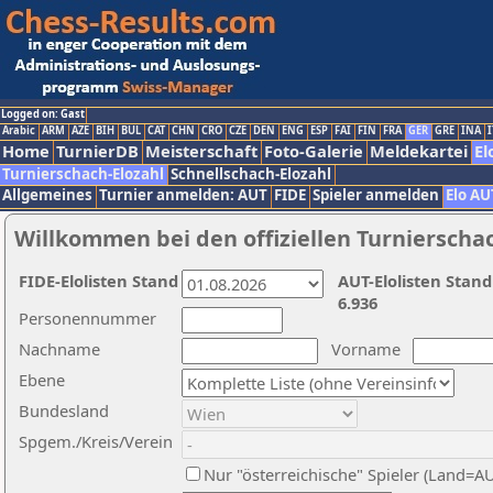
Logged on: Gast
Arabic
ARM
AZE
BIH
BUL
CAT
CHN
CRO
CZE
DEN
ENG
ESP
FAI
FIN
FRA
GER
GRE
INA
I
Home
TurnierDB
Meisterschaft
Foto-Galerie
Meldekartei
El
Turnierschach-Elozahl
Schnellschach-Elozahl
Allgemeines
Turnier anmelden: AUT
FIDE
Spieler anmelden
Elo AU
Willkommen bei den offiziellen Turnierscha
FIDE-Elolisten Stand
AUT-Elolisten Stand
6.936
Personennummer
Nachname
Vorname
Ebene
Bundesland
Spgem./Kreis/Verein
Nur "österreichische" Spieler (Land=A