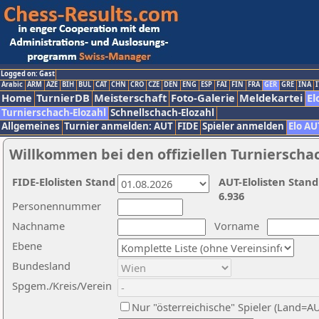
Logged on: Gast
Arabic
ARM
AZE
BIH
BUL
CAT
CHN
CRO
CZE
DEN
ENG
ESP
FAI
FIN
FRA
GER
GRE
INA
I
Home
TurnierDB
Meisterschaft
Foto-Galerie
Meldekartei
El
Turnierschach-Elozahl
Schnellschach-Elozahl
Allgemeines
Turnier anmelden: AUT
FIDE
Spieler anmelden
Elo AU
Willkommen bei den offiziellen Turnierscha
FIDE-Elolisten Stand
AUT-Elolisten Stand
6.936
Personennummer
Nachname
Vorname
Ebene
Bundesland
Spgem./Kreis/Verein
Nur "österreichische" Spieler (Land=A