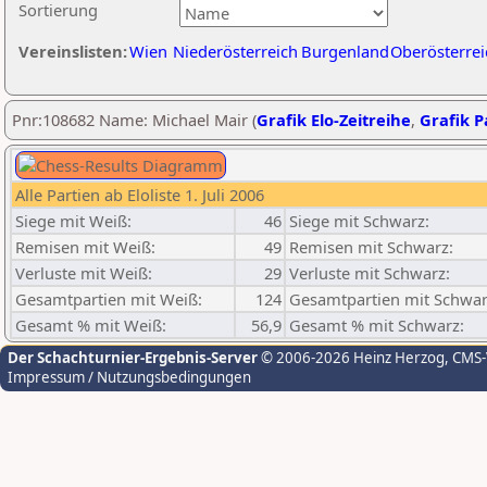
Sortierung
Vereinslisten:
Wien
Niederösterreich
Burgenland
Oberösterrei
Pnr:108682 Name: Michael Mair (
Grafik Elo-Zeitreihe
,
Grafik Pa
Alle Partien ab Eloliste 1. Juli 2006
Siege mit Weiß:
46
Siege mit Schwarz:
Remisen mit Weiß:
49
Remisen mit Schwarz:
Verluste mit Weiß:
29
Verluste mit Schwarz:
Gesamtpartien mit Weiß:
124
Gesamtpartien mit Schwar
Gesamt % mit Weiß:
56,9
Gesamt % mit Schwarz:
Der Schachturnier-Ergebnis-Server
© 2006-2026 Heinz Herzog
, CMS
Impressum / Nutzungsbedingungen