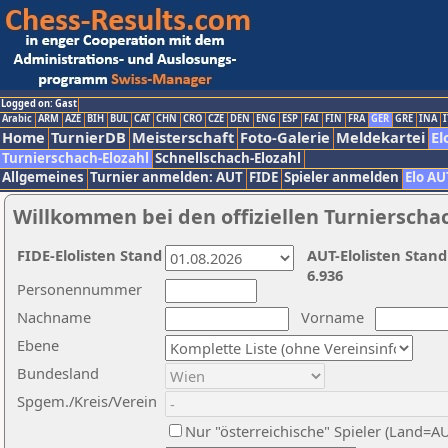
Logged on: Gast
Arabic
ARM
AZE
BIH
BUL
CAT
CHN
CRO
CZE
DEN
ENG
ESP
FAI
FIN
FRA
GER
GRE
INA
I
Home
TurnierDB
Meisterschaft
Foto-Galerie
Meldekartei
El
Turnierschach-Elozahl
Schnellschach-Elozahl
Allgemeines
Turnier anmelden: AUT
FIDE
Spieler anmelden
Elo AU
Willkommen bei den offiziellen Turnierscha
FIDE-Elolisten Stand
AUT-Elolisten Stand
6.936
Personennummer
Nachname
Vorname
Ebene
Bundesland
Spgem./Kreis/Verein
Nur "österreichische" Spieler (Land=A