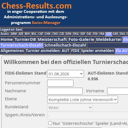
Logged on: Gast
Arabic
ARM
AZE
BIH
BUL
CAT
CHN
CRO
CZE
DEN
ENG
ESP
FAI
FIN
FRA
GER
GRE
INA
I
Home
TurnierDB
Meisterschaft
Foto-Galerie
Meldekartei
El
Turnierschach-Elozahl
Schnellschach-Elozahl
Allgemeines
Turnier anmelden: AUT
FIDE
Spieler anmelden
Elo AU
Willkommen bei den offiziellen Turnierscha
FIDE-Elolisten Stand
AUT-Elolisten Stand
6.936
Personennummer
Nachname
Vorname
Ebene
Bundesland
Spgem./Kreis/Verein
Nur "österreichische" Spieler (Land=A