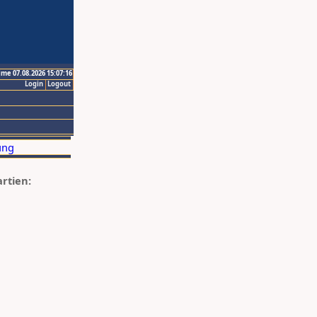
ime 07.08.2026 15:07:16
Login
Logout
artien: