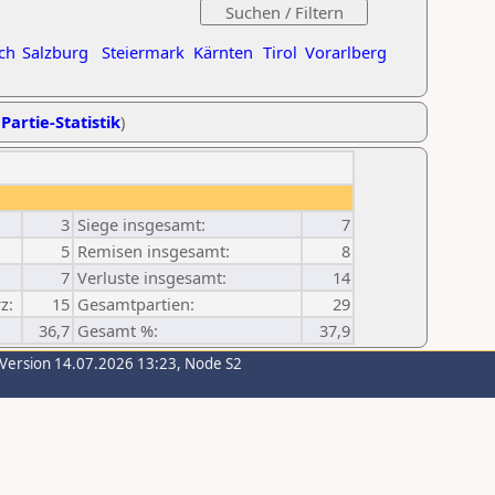
ch
Salzburg
Steiermark
Kärnten
Tirol
Vorarlberg
Partie-Statistik
)
3
Siege insgesamt:
7
5
Remisen insgesamt:
8
7
Verluste insgesamt:
14
z:
15
Gesamtpartien:
29
36,7
Gesamt %:
37,9
-Version 14.07.2026 13:23, Node S2