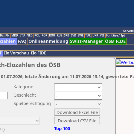
Servert
TA
JPN
MKD
LTU
NED
POL
POR
ROU
RUS
SRB
SVK
SWE
TUR
UKR
VIE
FontSize:11pt
ozahlen
FAQ
Onlineanmeldung
Swiss-Manager
ÖSB
FIDE
T
Elo Vorschau
Elo FIDE
ch-Elozahlen des ÖSB
 01.07.2026, letzte Änderung am 11.07.2026 13:14, gewertete P
Kategorie
Geschlecht
Spielberechtigung
Top 100
UT)