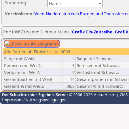
Sortierung
Vereinslisten:
Wien
Niederösterreich
Burgenland
Oberösterrei
Pnr:108673 Name: Dietmar Mainz (
Grafik Elo-Zeitreihe
,
Grafik 
Alle Partien ab Eloliste 1. Juli 2006
Siege mit Weiß:
4
Siege mit Schwarz:
Remisen mit Weiß:
3
Remisen mit Schwarz:
Verluste mit Weiß:
7
Verluste mit Schwarz:
Gesamtpartien mit Weiß:
14
Gesamtpartien mit Schwar
Gesamt % mit Weiß:
39,3
Gesamt % mit Schwarz:
Der Schachturnier-Ergebnis-Server
© 2006-2026 Heinz Herzog
, CMS
Impressum / Nutzungsbedingungen