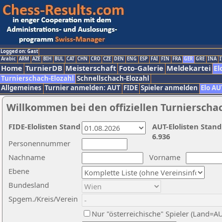
Logged on: Gast
Arabic
ARM
AZE
BIH
BUL
CAT
CHN
CRO
CZE
DEN
ENG
ESP
FAI
FIN
FRA
GER
GRE
INA
I
Home
TurnierDB
Meisterschaft
Foto-Galerie
Meldekartei
El
Turnierschach-Elozahl
Schnellschach-Elozahl
Allgemeines
Turnier anmelden: AUT
FIDE
Spieler anmelden
Elo AU
Willkommen bei den offiziellen Turnierscha
FIDE-Elolisten Stand
AUT-Elolisten Stand
6.936
Personennummer
Nachname
Vorname
Ebene
Bundesland
Spgem./Kreis/Verein
Nur "österreichische" Spieler (Land=A