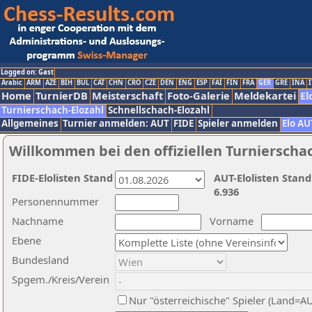
Logged on: Gast
Arabic
ARM
AZE
BIH
BUL
CAT
CHN
CRO
CZE
DEN
ENG
ESP
FAI
FIN
FRA
GER
GRE
INA
I
Home
TurnierDB
Meisterschaft
Foto-Galerie
Meldekartei
El
Turnierschach-Elozahl
Schnellschach-Elozahl
Allgemeines
Turnier anmelden: AUT
FIDE
Spieler anmelden
Elo AU
Willkommen bei den offiziellen Turnierscha
FIDE-Elolisten Stand
AUT-Elolisten Stand
6.936
Personennummer
Nachname
Vorname
Ebene
Bundesland
Spgem./Kreis/Verein
Nur "österreichische" Spieler (Land=A