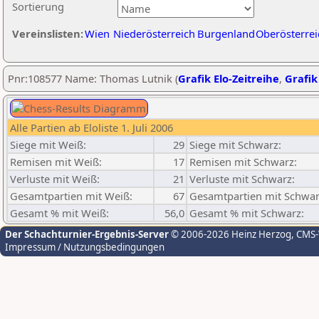
Sortierung
Vereinslisten:
Wien
Niederösterreich
Burgenland
Oberösterrei
Pnr:108577 Name: Thomas Lutnik (
Grafik Elo-Zeitreihe
,
Grafik
Alle Partien ab Eloliste 1. Juli 2006
Siege mit Weiß:
29
Siege mit Schwarz:
Remisen mit Weiß:
17
Remisen mit Schwarz:
Verluste mit Weiß:
21
Verluste mit Schwarz:
Gesamtpartien mit Weiß:
67
Gesamtpartien mit Schwar
Gesamt % mit Weiß:
56,0
Gesamt % mit Schwarz:
Der Schachturnier-Ergebnis-Server
© 2006-2026 Heinz Herzog
, CMS
Impressum / Nutzungsbedingungen