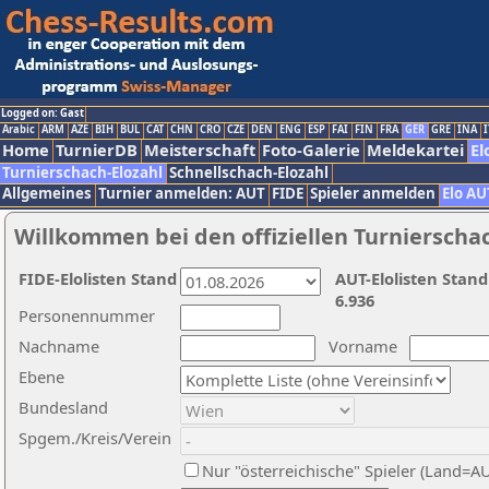
Logged on: Gast
Arabic
ARM
AZE
BIH
BUL
CAT
CHN
CRO
CZE
DEN
ENG
ESP
FAI
FIN
FRA
GER
GRE
INA
I
Home
TurnierDB
Meisterschaft
Foto-Galerie
Meldekartei
El
Turnierschach-Elozahl
Schnellschach-Elozahl
Allgemeines
Turnier anmelden: AUT
FIDE
Spieler anmelden
Elo AU
Willkommen bei den offiziellen Turnierscha
FIDE-Elolisten Stand
AUT-Elolisten Stand
6.936
Personennummer
Nachname
Vorname
Ebene
Bundesland
Spgem./Kreis/Verein
Nur "österreichische" Spieler (Land=A