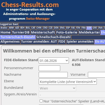
Logged on: Gast
Arabic
ARM
AZE
BIH
BUL
CAT
CHN
CRO
CZE
DEN
ENG
ESP
FAI
FIN
FRA
GER
GRE
INA
I
Home
TurnierDB
Meisterschaft
Foto-Galerie
Meldekartei
El
Turnierschach-Elozahl
Schnellschach-Elozahl
Allgemeines
Turnier anmelden: AUT
FIDE
Spieler anmelden
Elo AU
Willkommen bei den offiziellen Turnierscha
FIDE-Elolisten Stand
AUT-Elolisten Stand
6.936
Personennummer
Nachname
Vorname
Ebene
Bundesland
Spgem./Kreis/Verein
Nur "österreichische" Spieler (Land=A