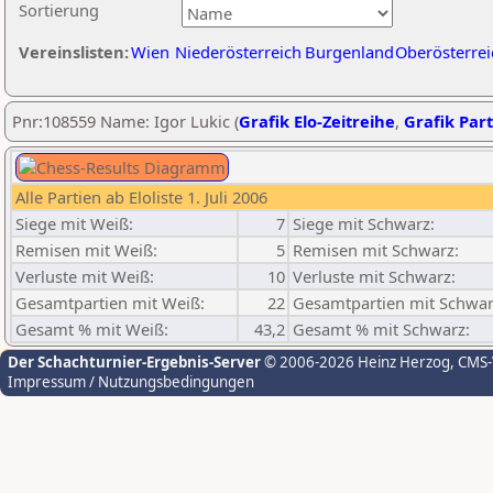
Sortierung
Vereinslisten:
Wien
Niederösterreich
Burgenland
Oberösterrei
Pnr:108559 Name: Igor Lukic (
Grafik Elo-Zeitreihe
,
Grafik Part
Alle Partien ab Eloliste 1. Juli 2006
Siege mit Weiß:
7
Siege mit Schwarz:
Remisen mit Weiß:
5
Remisen mit Schwarz:
Verluste mit Weiß:
10
Verluste mit Schwarz:
Gesamtpartien mit Weiß:
22
Gesamtpartien mit Schwar
Gesamt % mit Weiß:
43,2
Gesamt % mit Schwarz:
Der Schachturnier-Ergebnis-Server
© 2006-2026 Heinz Herzog
, CMS
Impressum / Nutzungsbedingungen