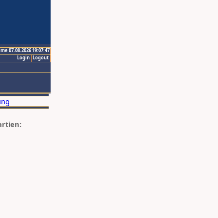
ime 07.08.2026 19:07:47
Login
Logout
artien: