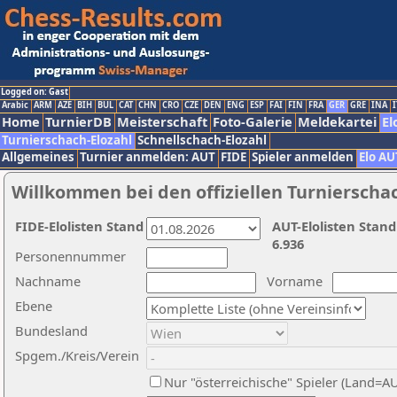
Logged on: Gast
Arabic
ARM
AZE
BIH
BUL
CAT
CHN
CRO
CZE
DEN
ENG
ESP
FAI
FIN
FRA
GER
GRE
INA
I
Home
TurnierDB
Meisterschaft
Foto-Galerie
Meldekartei
El
Turnierschach-Elozahl
Schnellschach-Elozahl
Allgemeines
Turnier anmelden: AUT
FIDE
Spieler anmelden
Elo AU
Willkommen bei den offiziellen Turnierscha
FIDE-Elolisten Stand
AUT-Elolisten Stand
6.936
Personennummer
Nachname
Vorname
Ebene
Bundesland
Spgem./Kreis/Verein
Nur "österreichische" Spieler (Land=A