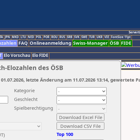
Servert
TA
JPN
MKD
LTU
NED
POL
POR
ROU
RUS
SRB
SVK
SWE
TUR
UKR
VIE
FontSize:11pt
ozahlen
FAQ
Onlineanmeldung
Swiss-Manager
ÖSB
FIDE
T
Elo Vorschau
Elo FIDE
ch-Elozahlen des ÖSB
 01.07.2026, letzte Änderung am 11.07.2026 13:14, gewertete P
Kategorie
Geschlecht
Spielberechtigung
Top 100
UT)