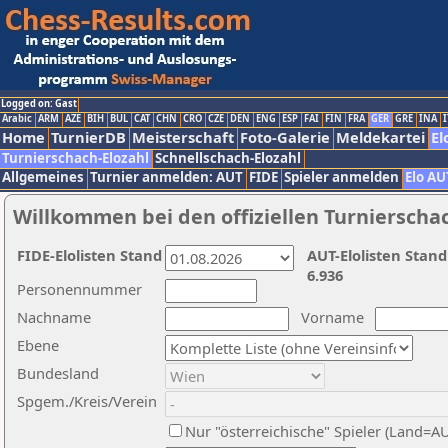
Logged on: Gast
Arabic
ARM
AZE
BIH
BUL
CAT
CHN
CRO
CZE
DEN
ENG
ESP
FAI
FIN
FRA
GER
GRE
INA
I
Home
TurnierDB
Meisterschaft
Foto-Galerie
Meldekartei
El
Turnierschach-Elozahl
Schnellschach-Elozahl
Allgemeines
Turnier anmelden: AUT
FIDE
Spieler anmelden
Elo AU
Willkommen bei den offiziellen Turnierscha
FIDE-Elolisten Stand
AUT-Elolisten Stand
6.936
Personennummer
Nachname
Vorname
Ebene
Bundesland
Spgem./Kreis/Verein
Nur "österreichische" Spieler (Land=A