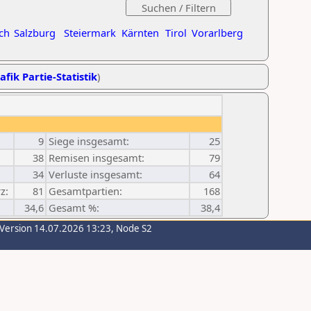
ch
Salzburg
Steiermark
Kärnten
Tirol
Vorarlberg
afik Partie-Statistik
)
9
Siege insgesamt:
25
38
Remisen insgesamt:
79
34
Verluste insgesamt:
64
z:
81
Gesamtpartien:
168
34,6
Gesamt %:
38,4
-Version 14.07.2026 13:23, Node S2