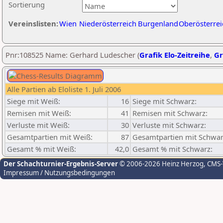
Sortierung
Vereinslisten:
Wien
Niederösterreich
Burgenland
Oberösterrei
Pnr:108525 Name: Gerhard Ludescher (
Grafik Elo-Zeitreihe
,
Gr
Alle Partien ab Eloliste 1. Juli 2006
Siege mit Weiß:
16
Siege mit Schwarz:
Remisen mit Weiß:
41
Remisen mit Schwarz:
Verluste mit Weiß:
30
Verluste mit Schwarz:
Gesamtpartien mit Weiß:
87
Gesamtpartien mit Schwar
Gesamt % mit Weiß:
42,0
Gesamt % mit Schwarz:
Der Schachturnier-Ergebnis-Server
© 2006-2026 Heinz Herzog
, CMS
Impressum / Nutzungsbedingungen