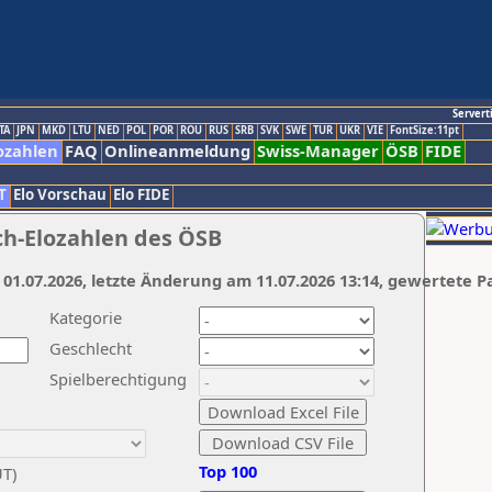
Servert
TA
JPN
MKD
LTU
NED
POL
POR
ROU
RUS
SRB
SVK
SWE
TUR
UKR
VIE
FontSize:11pt
ozahlen
FAQ
Onlineanmeldung
Swiss-Manager
ÖSB
FIDE
T
Elo Vorschau
Elo FIDE
ch-Elozahlen des ÖSB
 01.07.2026, letzte Änderung am 11.07.2026 13:14, gewertete P
Kategorie
Geschlecht
Spielberechtigung
Top 100
UT)