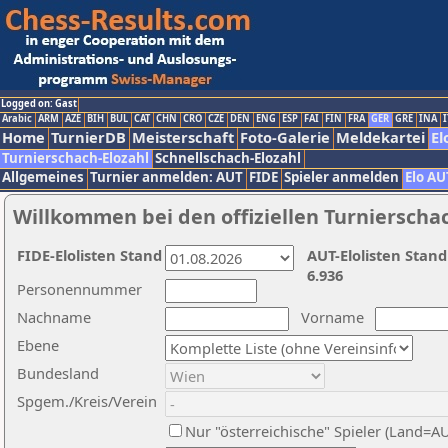
Logged on: Gast
Arabic
ARM
AZE
BIH
BUL
CAT
CHN
CRO
CZE
DEN
ENG
ESP
FAI
FIN
FRA
GER
GRE
INA
I
Home
TurnierDB
Meisterschaft
Foto-Galerie
Meldekartei
El
Turnierschach-Elozahl
Schnellschach-Elozahl
Allgemeines
Turnier anmelden: AUT
FIDE
Spieler anmelden
Elo AU
Willkommen bei den offiziellen Turnierscha
FIDE-Elolisten Stand
AUT-Elolisten Stand
6.936
Personennummer
Nachname
Vorname
Ebene
Bundesland
Spgem./Kreis/Verein
Nur "österreichische" Spieler (Land=A