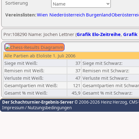
Sortierung
Vereinslisten:
Wien
Niederösterreich
Burgenland
Oberösterrei
Pnr:108290 Name: Jochen Lettner (
Grafik Elo-Zeitreihe
,
Grafik 
Alle Partien ab Eloliste 1. Juli 2006
Siege mit Weiß:
37
Siege mit Schwarz:
Remisen mit Weiß:
37
Remisen mit Schwarz:
Verluste mit Weiß:
47
Verluste mit Schwarz:
Gesamtpartien mit Weiß:
121
Gesamtpartien mit Schwar
Gesamt % mit Weiß:
45,9
Gesamt % mit Schwarz:
Der Schachturnier-Ergebnis-Server
© 2006-2026 Heinz Herzog
, CMS
Impressum / Nutzungsbedingungen