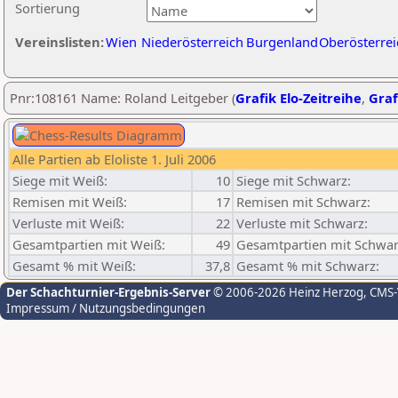
Sortierung
Vereinslisten:
Wien
Niederösterreich
Burgenland
Oberösterrei
Pnr:108161 Name: Roland Leitgeber (
Grafik Elo-Zeitreihe
,
Graf
Alle Partien ab Eloliste 1. Juli 2006
Siege mit Weiß:
10
Siege mit Schwarz:
Remisen mit Weiß:
17
Remisen mit Schwarz:
Verluste mit Weiß:
22
Verluste mit Schwarz:
Gesamtpartien mit Weiß:
49
Gesamtpartien mit Schwar
Gesamt % mit Weiß:
37,8
Gesamt % mit Schwarz:
Der Schachturnier-Ergebnis-Server
© 2006-2026 Heinz Herzog
, CMS
Impressum / Nutzungsbedingungen