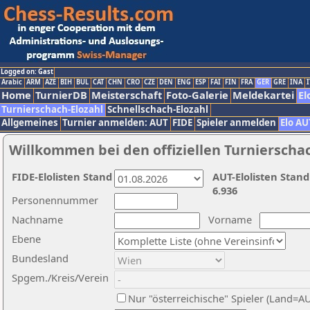
Logged on: Gast
Arabic
ARM
AZE
BIH
BUL
CAT
CHN
CRO
CZE
DEN
ENG
ESP
FAI
FIN
FRA
GER
GRE
INA
I
Home
TurnierDB
Meisterschaft
Foto-Galerie
Meldekartei
El
Turnierschach-Elozahl
Schnellschach-Elozahl
Allgemeines
Turnier anmelden: AUT
FIDE
Spieler anmelden
Elo AU
Willkommen bei den offiziellen Turnierscha
FIDE-Elolisten Stand
AUT-Elolisten Stand
6.936
Personennummer
Nachname
Vorname
Ebene
Bundesland
Spgem./Kreis/Verein
Nur "österreichische" Spieler (Land=A