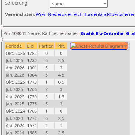
Sortierung
Vereinslisten:
Wien
Niederösterreich
Burgenland
Oberösterrei
Pnr:108041 Name: Karl Lechenbauer (
Grafik Elo-Zeitreihe
,
Graf
Periode
Elo
Partien
Pkt.
Okt. 2026
1782
0
0
Jul. 2026
1782
6
2,5
Apr. 2026
1801
5
3
Jan. 2026
1804
5
4,5
Okt. 2025
1773
1
0,5
Jul. 2025
1766
7
3
Apr. 2025
1759
5
1,5
Jan. 2025
1775
5
3
Okt. 2024
1765
1
0
Jul. 2024
1772
6
2,5
Apr. 2024
1671
2
1
Jan. 2024
1685
5
2,5