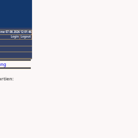
ime 07.08.2026 12:01:46
Login
Logout
artien: