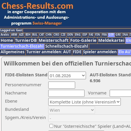
Logged on: Gast
Arabic
ARM
AZE
BIH
BUL
CAT
CHN
CRO
CZE
DEN
ENG
ESP
FAI
FIN
FRA
GER
GRE
INA
I
Home
TurnierDB
Meisterschaft
Foto-Galerie
Meldekartei
El
Turnierschach-Elozahl
Schnellschach-Elozahl
Allgemeines
Turnier anmelden: AUT
FIDE
Spieler anmelden
Elo AU
Willkommen bei den offiziellen Turnierscha
FIDE-Elolisten Stand
AUT-Elolisten Stand
6.936
Personennummer
Nachname
Vorname
Ebene
Bundesland
Spgem./Kreis/Verein
Nur "österreichische" Spieler (Land=A