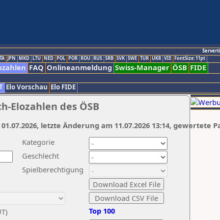
Servert
TA
JPN
MKD
LTU
NED
POL
POR
ROU
RUS
SRB
SVK
SWE
TUR
UKR
VIE
FontSize:11pt
ozahlen
FAQ
Onlineanmeldung
Swiss-Manager
ÖSB
FIDE
T
Elo Vorschau
Elo FIDE
ch-Elozahlen des ÖSB
 01.07.2026, letzte Änderung am 11.07.2026 13:14, gewertete P
Kategorie
Geschlecht
Spielberechtigung
Top 100
UT)