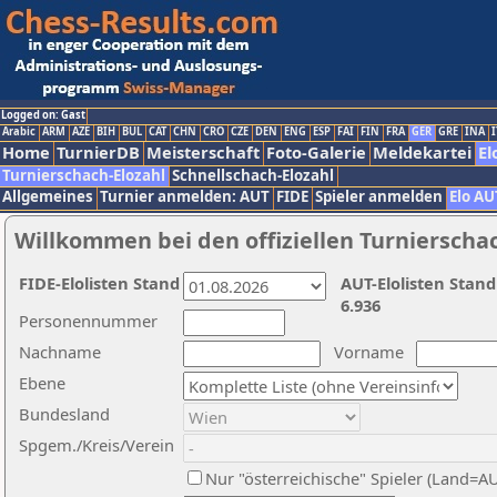
Logged on: Gast
Arabic
ARM
AZE
BIH
BUL
CAT
CHN
CRO
CZE
DEN
ENG
ESP
FAI
FIN
FRA
GER
GRE
INA
I
Home
TurnierDB
Meisterschaft
Foto-Galerie
Meldekartei
El
Turnierschach-Elozahl
Schnellschach-Elozahl
Allgemeines
Turnier anmelden: AUT
FIDE
Spieler anmelden
Elo AU
Willkommen bei den offiziellen Turnierscha
FIDE-Elolisten Stand
AUT-Elolisten Stand
6.936
Personennummer
Nachname
Vorname
Ebene
Bundesland
Spgem./Kreis/Verein
Nur "österreichische" Spieler (Land=A