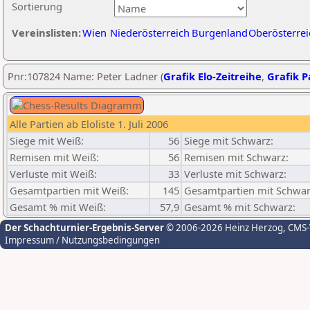
Sortierung
Vereinslisten:
Wien
Niederösterreich
Burgenland
Oberösterrei
Pnr:107824 Name: Peter Ladner (
Grafik Elo-Zeitreihe
,
Grafik Pa
Alle Partien ab Eloliste 1. Juli 2006
Siege mit Weiß:
56
Siege mit Schwarz:
Remisen mit Weiß:
56
Remisen mit Schwarz:
Verluste mit Weiß:
33
Verluste mit Schwarz:
Gesamtpartien mit Weiß:
145
Gesamtpartien mit Schwar
Gesamt % mit Weiß:
57,9
Gesamt % mit Schwarz:
Der Schachturnier-Ergebnis-Server
© 2006-2026 Heinz Herzog
, CMS
Impressum / Nutzungsbedingungen