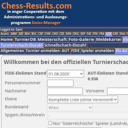
Logged on: Gast
Arabic
ARM
AZE
BIH
BUL
CAT
CHN
CRO
CZE
DEN
ENG
ESP
FAI
FIN
FRA
GER
GRE
INA
I
Home
TurnierDB
Meisterschaft
Foto-Galerie
Meldekartei
El
Turnierschach-Elozahl
Schnellschach-Elozahl
Allgemeines
Turnier anmelden: AUT
FIDE
Spieler anmelden
Elo AU
Willkommen bei den offiziellen Turnierscha
FIDE-Elolisten Stand
AUT-Elolisten Stand
6.936
Personennummer
Nachname
Vorname
Ebene
Bundesland
Spgem./Kreis/Verein
Nur "österreichische" Spieler (Land=A