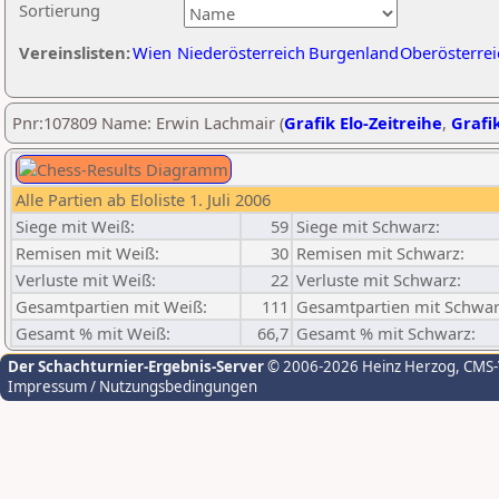
Sortierung
Vereinslisten:
Wien
Niederösterreich
Burgenland
Oberösterrei
Pnr:107809 Name: Erwin Lachmair (
Grafik Elo-Zeitreihe
,
Grafik
Alle Partien ab Eloliste 1. Juli 2006
Siege mit Weiß:
59
Siege mit Schwarz:
Remisen mit Weiß:
30
Remisen mit Schwarz:
Verluste mit Weiß:
22
Verluste mit Schwarz:
Gesamtpartien mit Weiß:
111
Gesamtpartien mit Schwar
Gesamt % mit Weiß:
66,7
Gesamt % mit Schwarz:
Der Schachturnier-Ergebnis-Server
© 2006-2026 Heinz Herzog
, CMS
Impressum / Nutzungsbedingungen