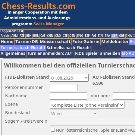
Logged on: Gast
Arabic
ARM
AZE
BIH
BUL
CAT
CHN
CRO
CZE
DEN
ENG
ESP
FAI
FIN
FRA
GER
GRE
INA
I
Home
TurnierDB
Meisterschaft
Foto-Galerie
Meldekartei
El
Turnierschach-Elozahl
Schnellschach-Elozahl
Allgemeines
Turnier anmelden: AUT
FIDE
Spieler anmelden
Elo AU
Willkommen bei den offiziellen Turnierscha
FIDE-Elolisten Stand
AUT-Elolisten Stand
6.936
Personennummer
Nachname
Vorname
Ebene
Bundesland
Spgem./Kreis/Verein
Nur "österreichische" Spieler (Land=A