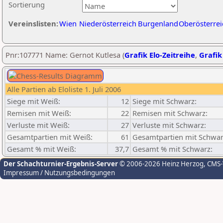
Sortierung
Vereinslisten:
Wien
Niederösterreich
Burgenland
Oberösterrei
Pnr:107771 Name: Gernot Kutlesa (
Grafik Elo-Zeitreihe
,
Grafik
Alle Partien ab Eloliste 1. Juli 2006
Siege mit Weiß:
12
Siege mit Schwarz:
Remisen mit Weiß:
22
Remisen mit Schwarz:
Verluste mit Weiß:
27
Verluste mit Schwarz:
Gesamtpartien mit Weiß:
61
Gesamtpartien mit Schwar
Gesamt % mit Weiß:
37,7
Gesamt % mit Schwarz:
Der Schachturnier-Ergebnis-Server
© 2006-2026 Heinz Herzog
, CMS
Impressum / Nutzungsbedingungen