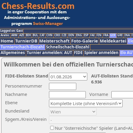
Logged on: Gast
Arabic
ARM
AZE
BIH
BUL
CAT
CHN
CRO
CZE
DEN
ENG
ESP
FAI
FIN
FRA
GER
GRE
INA
I
Home
TurnierDB
Meisterschaft
Foto-Galerie
Meldekartei
El
Turnierschach-Elozahl
Schnellschach-Elozahl
Allgemeines
Turnier anmelden: AUT
FIDE
Spieler anmelden
Elo AU
Willkommen bei den offiziellen Turnierscha
FIDE-Elolisten Stand
AUT-Elolisten Stand
6.936
Personennummer
Nachname
Vorname
Ebene
Bundesland
Spgem./Kreis/Verein
Nur "österreichische" Spieler (Land=A