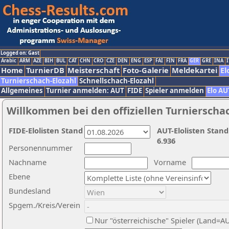
Logged on: Gast
Arabic
ARM
AZE
BIH
BUL
CAT
CHN
CRO
CZE
DEN
ENG
ESP
FAI
FIN
FRA
GER
GRE
INA
I
Home
TurnierDB
Meisterschaft
Foto-Galerie
Meldekartei
El
Turnierschach-Elozahl
Schnellschach-Elozahl
Allgemeines
Turnier anmelden: AUT
FIDE
Spieler anmelden
Elo AU
Willkommen bei den offiziellen Turnierscha
FIDE-Elolisten Stand
AUT-Elolisten Stand
6.936
Personennummer
Nachname
Vorname
Ebene
Bundesland
Spgem./Kreis/Verein
Nur "österreichische" Spieler (Land=A