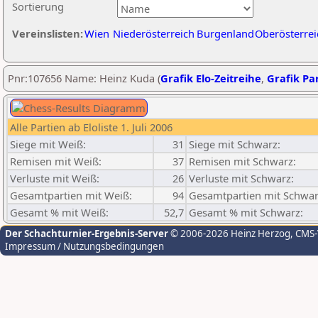
Sortierung
Vereinslisten:
Wien
Niederösterreich
Burgenland
Oberösterrei
Pnr:107656 Name: Heinz Kuda (
Grafik Elo-Zeitreihe
,
Grafik Par
Alle Partien ab Eloliste 1. Juli 2006
Siege mit Weiß:
31
Siege mit Schwarz:
Remisen mit Weiß:
37
Remisen mit Schwarz:
Verluste mit Weiß:
26
Verluste mit Schwarz:
Gesamtpartien mit Weiß:
94
Gesamtpartien mit Schwar
Gesamt % mit Weiß:
52,7
Gesamt % mit Schwarz:
Der Schachturnier-Ergebnis-Server
© 2006-2026 Heinz Herzog
, CMS
Impressum / Nutzungsbedingungen