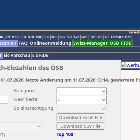
Servert
TA
JPN
MKD
LTU
NED
POL
POR
ROU
RUS
SRB
SVK
SWE
TUR
UKR
VIE
FontSize:11pt
ozahlen
FAQ
Onlineanmeldung
Swiss-Manager
ÖSB
FIDE
T
Elo Vorschau
Elo FIDE
ch-Elozahlen des ÖSB
 01.07.2026, letzte Änderung am 11.07.2026 13:14, gewertete P
Kategorie
Geschlecht
Spielberechtigung
Top 100
UT)