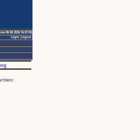
ime 08.08.2026 16:07:05
Login
Logout
artien: