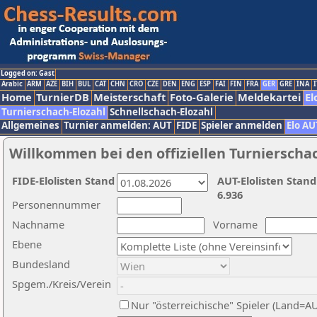
Logged on: Gast
Arabic
ARM
AZE
BIH
BUL
CAT
CHN
CRO
CZE
DEN
ENG
ESP
FAI
FIN
FRA
GER
GRE
INA
I
Home
TurnierDB
Meisterschaft
Foto-Galerie
Meldekartei
El
Turnierschach-Elozahl
Schnellschach-Elozahl
Allgemeines
Turnier anmelden: AUT
FIDE
Spieler anmelden
Elo AU
Willkommen bei den offiziellen Turnierscha
FIDE-Elolisten Stand
AUT-Elolisten Stand
6.936
Personennummer
Nachname
Vorname
Ebene
Bundesland
Spgem./Kreis/Verein
Nur "österreichische" Spieler (Land=A