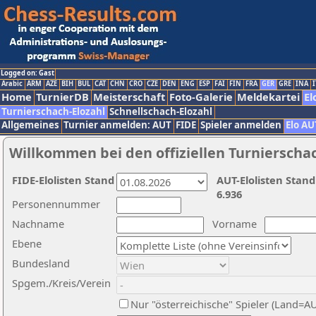
Logged on: Gast
Arabic
ARM
AZE
BIH
BUL
CAT
CHN
CRO
CZE
DEN
ENG
ESP
FAI
FIN
FRA
GER
GRE
INA
I
Home
TurnierDB
Meisterschaft
Foto-Galerie
Meldekartei
El
Turnierschach-Elozahl
Schnellschach-Elozahl
Allgemeines
Turnier anmelden: AUT
FIDE
Spieler anmelden
Elo AU
Willkommen bei den offiziellen Turnierscha
FIDE-Elolisten Stand
AUT-Elolisten Stand
6.936
Personennummer
Nachname
Vorname
Ebene
Bundesland
Spgem./Kreis/Verein
Nur "österreichische" Spieler (Land=A