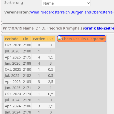
Sortierung
Vereinslisten:
Wien
Niederösterreich
Burgenland
Oberösterrei
Pnr:107619 Name: Dr. DI Friedrich Krumphals (
Grafik Elo-Zeitr
Periode
Elo
Partien
Pkt.
Okt. 2026
2180
0
0
Jul. 2026
2180
1
1
Apr. 2026
2175
4
1,5
Jan. 2026
2188
4
3
Okt. 2025
2180
1
0,5
Jul. 2025
2182
1
0,5
Apr. 2025
2183
3
2,5
Jan. 2025
2171
2
1
Okt. 2024
2174
1
0,5
Jul. 2024
2176
1
0
Apr. 2024
2186
3
2,5
Jan. 2024
2178
1
0