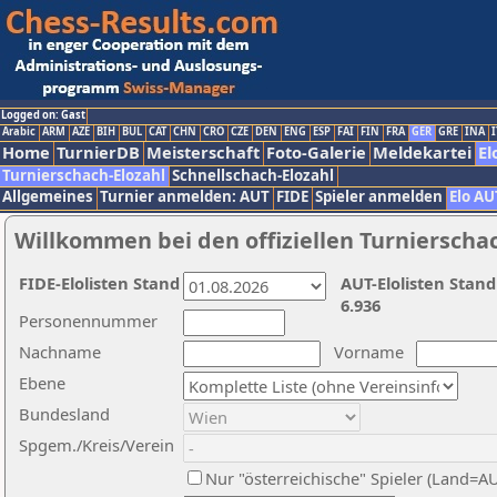
Logged on: Gast
Arabic
ARM
AZE
BIH
BUL
CAT
CHN
CRO
CZE
DEN
ENG
ESP
FAI
FIN
FRA
GER
GRE
INA
I
Home
TurnierDB
Meisterschaft
Foto-Galerie
Meldekartei
El
Turnierschach-Elozahl
Schnellschach-Elozahl
Allgemeines
Turnier anmelden: AUT
FIDE
Spieler anmelden
Elo AU
Willkommen bei den offiziellen Turnierscha
FIDE-Elolisten Stand
AUT-Elolisten Stand
6.936
Personennummer
Nachname
Vorname
Ebene
Bundesland
Spgem./Kreis/Verein
Nur "österreichische" Spieler (Land=A