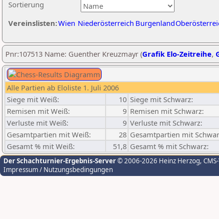
Sortierung
Vereinslisten:
Wien
Niederösterreich
Burgenland
Oberösterrei
Pnr:107513 Name: Guenther Kreuzmayr (
Grafik Elo-Zeitreihe
,
G
Alle Partien ab Eloliste 1. Juli 2006
Siege mit Weiß:
10
Siege mit Schwarz:
Remisen mit Weiß:
9
Remisen mit Schwarz:
Verluste mit Weiß:
9
Verluste mit Schwarz:
Gesamtpartien mit Weiß:
28
Gesamtpartien mit Schwar
Gesamt % mit Weiß:
51,8
Gesamt % mit Schwarz:
Der Schachturnier-Ergebnis-Server
© 2006-2026 Heinz Herzog
, CMS
Impressum / Nutzungsbedingungen