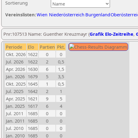
Sortierung
Vereinslisten:
Wien
Niederösterreich
Burgenland
Oberösterrei
Pnr:107513 Name: Guenther Kreuzmayr (
Grafik Elo-Zeitreihe
,
G
Periode
Elo
Partien
Pkt.
Okt. 2026
1622
0
0
Jul. 2026
1622
2
0,5
Apr. 2026
1630
6
1,5
Jan. 2026
1679
5
3,5
Okt. 2025
1645
1
0,5
Jul. 2025
1642
2
1
Apr. 2025
1621
9
5
Jan. 2025
1617
6
4
Jul. 2011
1685
0
0
Jan. 2011
1685
0
0
Jul. 2010
1685
0
0
Jan. 2010
1685
0
0