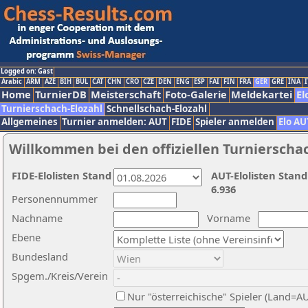
Logged on: Gast
Arabic
ARM
AZE
BIH
BUL
CAT
CHN
CRO
CZE
DEN
ENG
ESP
FAI
FIN
FRA
GER
GRE
INA
I
Home
TurnierDB
Meisterschaft
Foto-Galerie
Meldekartei
El
Turnierschach-Elozahl
Schnellschach-Elozahl
Allgemeines
Turnier anmelden: AUT
FIDE
Spieler anmelden
Elo AU
Willkommen bei den offiziellen Turnierscha
FIDE-Elolisten Stand
AUT-Elolisten Stand
6.936
Personennummer
Nachname
Vorname
Ebene
Bundesland
Spgem./Kreis/Verein
Nur "österreichische" Spieler (Land=A