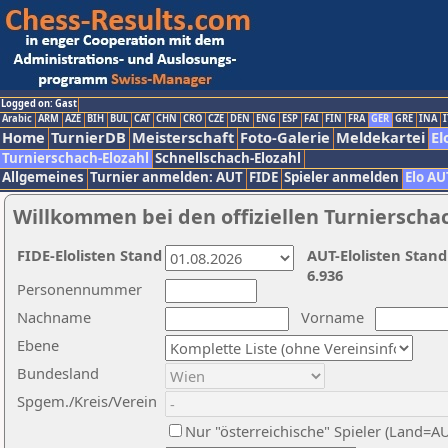
Logged on: Gast
Arabic
ARM
AZE
BIH
BUL
CAT
CHN
CRO
CZE
DEN
ENG
ESP
FAI
FIN
FRA
GER
GRE
INA
I
Home
TurnierDB
Meisterschaft
Foto-Galerie
Meldekartei
El
Turnierschach-Elozahl
Schnellschach-Elozahl
Allgemeines
Turnier anmelden: AUT
FIDE
Spieler anmelden
Elo AU
Willkommen bei den offiziellen Turnierscha
FIDE-Elolisten Stand
AUT-Elolisten Stand
6.936
Personennummer
Nachname
Vorname
Ebene
Bundesland
Spgem./Kreis/Verein
Nur "österreichische" Spieler (Land=A