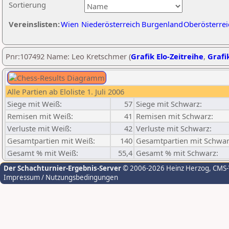
Sortierung
Vereinslisten:
Wien
Niederösterreich
Burgenland
Oberösterrei
Pnr:107492 Name: Leo Kretschmer (
Grafik Elo-Zeitreihe
,
Grafik
Alle Partien ab Eloliste 1. Juli 2006
Siege mit Weiß:
57
Siege mit Schwarz:
Remisen mit Weiß:
41
Remisen mit Schwarz:
Verluste mit Weiß:
42
Verluste mit Schwarz:
Gesamtpartien mit Weiß:
140
Gesamtpartien mit Schwar
Gesamt % mit Weiß:
55,4
Gesamt % mit Schwarz:
Der Schachturnier-Ergebnis-Server
© 2006-2026 Heinz Herzog
, CMS
Impressum / Nutzungsbedingungen