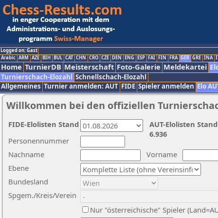
Logged on: Gast
Arabic
ARM
AZE
BIH
BUL
CAT
CHN
CRO
CZE
DEN
ENG
ESP
FAI
FIN
FRA
GER
GRE
INA
I
Home
TurnierDB
Meisterschaft
Foto-Galerie
Meldekartei
El
Turnierschach-Elozahl
Schnellschach-Elozahl
Allgemeines
Turnier anmelden: AUT
FIDE
Spieler anmelden
Elo AU
Willkommen bei den offiziellen Turnierscha
FIDE-Elolisten Stand
AUT-Elolisten Stand
6.936
Personennummer
Nachname
Vorname
Ebene
Bundesland
Spgem./Kreis/Verein
Nur "österreichische" Spieler (Land=A