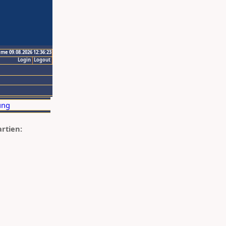
ime 09.08.2026 12:36:23
Login
Logout
artien: