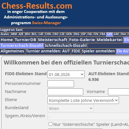
Logged on: Gast
Arabic
ARM
AZE
BIH
BUL
CAT
CHN
CRO
CZE
DEN
ENG
ESP
FAI
FIN
FRA
GER
GRE
INA
I
Home
TurnierDB
Meisterschaft
Foto-Galerie
Meldekartei
El
Turnierschach-Elozahl
Schnellschach-Elozahl
Allgemeines
Turnier anmelden: AUT
FIDE
Spieler anmelden
Elo AU
Willkommen bei den offiziellen Turnierscha
FIDE-Elolisten Stand
AUT-Elolisten Stand
6.936
Personennummer
Nachname
Vorname
Ebene
Bundesland
Spgem./Kreis/Verein
Nur "österreichische" Spieler (Land=A