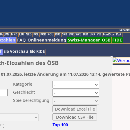
Servert
TA
JPN
MKD
LTU
NED
POL
POR
ROU
RUS
SRB
SVK
SWE
TUR
UKR
VIE
FontSize:11pt
ozahlen
FAQ
Onlineanmeldung
Swiss-Manager
ÖSB
FIDE
T
Elo Vorschau
Elo FIDE
ch-Elozahlen des ÖSB
 01.07.2026, letzte Änderung am 11.07.2026 13:14, gewertete P
Kategorie
Geschlecht
Spielberechtigung
Top 100
UT)