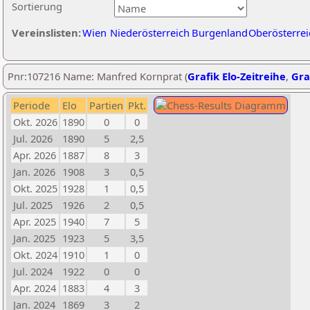
Sortierung
Vereinslisten:
Wien
Niederösterreich
Burgenland
Oberösterrei
Pnr:107216 Name: Manfred Kornprat (
Grafik Elo-Zeitreihe
,
Gra
Periode
Elo
Partien
Pkt.
Okt. 2026
1890
0
0
Jul. 2026
1890
5
2,5
Apr. 2026
1887
8
3
Jan. 2026
1908
3
0,5
Okt. 2025
1928
1
0,5
Jul. 2025
1926
2
0,5
Apr. 2025
1940
7
5
Jan. 2025
1923
5
3,5
Okt. 2024
1910
1
0
Jul. 2024
1922
0
0
Apr. 2024
1883
4
3
Jan. 2024
1869
3
2