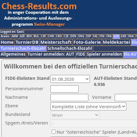
Logged on: Gast
Arabic
ARM
AZE
BIH
BUL
CAT
CHN
CRO
CZE
DEN
ENG
ESP
FAI
FIN
FRA
GER
GRE
INA
I
Home
TurnierDB
Meisterschaft
Foto-Galerie
Meldekartei
El
Turnierschach-Elozahl
Schnellschach-Elozahl
Allgemeines
Turnier anmelden: AUT
FIDE
Spieler anmelden
Elo AU
Willkommen bei den offiziellen Turnierscha
FIDE-Elolisten Stand
AUT-Elolisten Stand
6.936
Personennummer
Nachname
Vorname
Ebene
Bundesland
Spgem./Kreis/Verein
Nur "österreichische" Spieler (Land=A