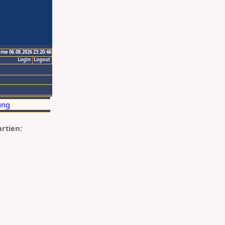
ime 06.08.2026 23:20:46
Login
Logout
artien: