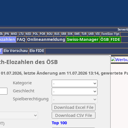
Servert
TA
JPN
MKD
LTU
NED
POL
POR
ROU
RUS
SRB
SVK
SWE
TUR
UKR
VIE
FontSize:11pt
ozahlen
FAQ
Onlineanmeldung
Swiss-Manager
ÖSB
FIDE
T
Elo Vorschau
Elo FIDE
ch-Elozahlen des ÖSB
 01.07.2026, letzte Änderung am 11.07.2026 13:14, gewertete P
Kategorie
Geschlecht
Spielberechtigung
Top 100
UT)