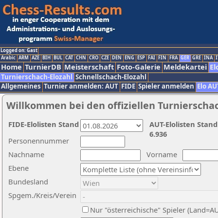
Logged on: Gast
Arabic
ARM
AZE
BIH
BUL
CAT
CHN
CRO
CZE
DEN
ENG
ESP
FAI
FIN
FRA
GER
GRE
INA
I
Home
TurnierDB
Meisterschaft
Foto-Galerie
Meldekartei
El
Turnierschach-Elozahl
Schnellschach-Elozahl
Allgemeines
Turnier anmelden: AUT
FIDE
Spieler anmelden
Elo AU
Willkommen bei den offiziellen Turnierscha
FIDE-Elolisten Stand
AUT-Elolisten Stand
6.936
Personennummer
Nachname
Vorname
Ebene
Bundesland
Spgem./Kreis/Verein
Nur "österreichische" Spieler (Land=A