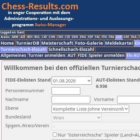
Logged on: Gast
Arabic
ARM
AZE
BIH
BUL
CAT
CHN
CRO
CZE
DEN
ENG
ESP
FAI
FIN
FRA
GER
GRE
INA
I
Home
TurnierDB
Meisterschaft
Foto-Galerie
Meldekartei
El
Turnierschach-Elozahl
Schnellschach-Elozahl
Allgemeines
Turnier anmelden: AUT
FIDE
Spieler anmelden
Elo AU
Willkommen bei den offiziellen Turnierscha
FIDE-Elolisten Stand
AUT-Elolisten Stand
6.936
Personennummer
Nachname
Vorname
Ebene
Bundesland
Spgem./Kreis/Verein
Nur "österreichische" Spieler (Land=A