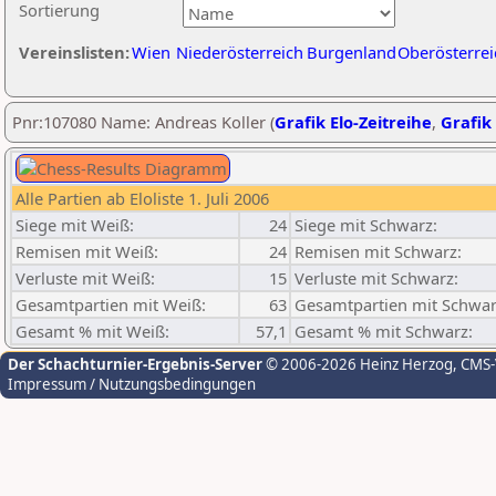
Sortierung
Vereinslisten:
Wien
Niederösterreich
Burgenland
Oberösterrei
Pnr:107080 Name: Andreas Koller (
Grafik Elo-Zeitreihe
,
Grafik 
Alle Partien ab Eloliste 1. Juli 2006
Siege mit Weiß:
24
Siege mit Schwarz:
Remisen mit Weiß:
24
Remisen mit Schwarz:
Verluste mit Weiß:
15
Verluste mit Schwarz:
Gesamtpartien mit Weiß:
63
Gesamtpartien mit Schwar
Gesamt % mit Weiß:
57,1
Gesamt % mit Schwarz:
Der Schachturnier-Ergebnis-Server
© 2006-2026 Heinz Herzog
, CMS
Impressum / Nutzungsbedingungen