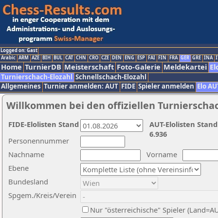
Logged on: Gast
Arabic
ARM
AZE
BIH
BUL
CAT
CHN
CRO
CZE
DEN
ENG
ESP
FAI
FIN
FRA
GER
GRE
INA
I
Home
TurnierDB
Meisterschaft
Foto-Galerie
Meldekartei
El
Turnierschach-Elozahl
Schnellschach-Elozahl
Allgemeines
Turnier anmelden: AUT
FIDE
Spieler anmelden
Elo AU
Willkommen bei den offiziellen Turnierscha
FIDE-Elolisten Stand
AUT-Elolisten Stand
6.936
Personennummer
Nachname
Vorname
Ebene
Bundesland
Spgem./Kreis/Verein
Nur "österreichische" Spieler (Land=A