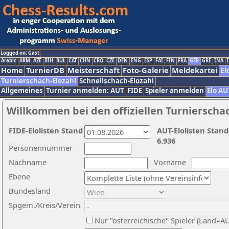
Logged on: Gast
Arabic
ARM
AZE
BIH
BUL
CAT
CHN
CRO
CZE
DEN
ENG
ESP
FAI
FIN
FRA
GER
GRE
INA
I
Home
TurnierDB
Meisterschaft
Foto-Galerie
Meldekartei
El
Turnierschach-Elozahl
Schnellschach-Elozahl
Allgemeines
Turnier anmelden: AUT
FIDE
Spieler anmelden
Elo AU
Willkommen bei den offiziellen Turnierscha
FIDE-Elolisten Stand
AUT-Elolisten Stand
6.936
Personennummer
Nachname
Vorname
Ebene
Bundesland
Spgem./Kreis/Verein
Nur "österreichische" Spieler (Land=A