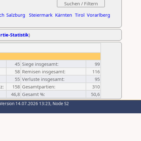
ch
Salzburg
Steiermark
Kärnten
Tirol
Vorarlberg
rtie-Statistik
)
45
Siege insgesamt:
99
58
Remisen insgesamt:
116
55
Verluste insgesamt:
95
z:
158
Gesamtpartien:
310
46,8
Gesamt %:
50,6
-Version 14.07.2026 13:23, Node S2