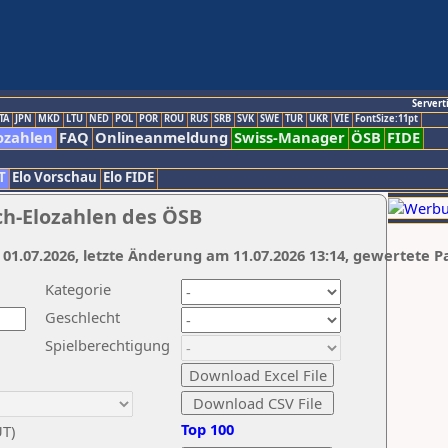
Servert
TA
JPN
MKD
LTU
NED
POL
POR
ROU
RUS
SRB
SVK
SWE
TUR
UKR
VIE
FontSize:11pt
ozahlen
FAQ
Onlineanmeldung
Swiss-Manager
ÖSB
FIDE
T
Elo Vorschau
Elo FIDE
ch-Elozahlen des ÖSB
 01.07.2026, letzte Änderung am 11.07.2026 13:14, gewertete P
Kategorie
Geschlecht
Spielberechtigung
Top 100
UT)