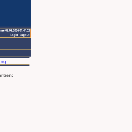
ime 08.08.2026 01:44:23
Login
Logout
artien: