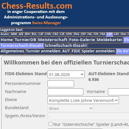
Logged on: Gast
Arabic
ARM
AZE
BIH
BUL
CAT
CHN
CRO
CZE
DEN
ENG
ESP
FAI
FIN
FRA
GER
GRE
INA
I
Home
TurnierDB
Meisterschaft
Foto-Galerie
Meldekartei
El
Turnierschach-Elozahl
Schnellschach-Elozahl
Allgemeines
Turnier anmelden: AUT
FIDE
Spieler anmelden
Elo AU
Willkommen bei den offiziellen Turnierscha
FIDE-Elolisten Stand
AUT-Elolisten Stand
6.936
Personennummer
Nachname
Vorname
Ebene
Bundesland
Spgem./Kreis/Verein
Nur "österreichische" Spieler (Land=A