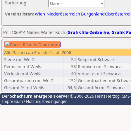
Sortierung
Vereinslisten:
Wien
Niederösterreich
Burgenland
Oberösterrei
Pnr:106914 Name: Walter Koch (
Grafik Elo-Zeitreihe
,
Grafik Pa
Alle Partien ab Eloliste 1. Juli 2006
Siege mit Weiß:
54
Siege mit Schwarz:
Remisen mit Weiß:
58
Remisen mit Schwarz:
Verluste mit Weiß:
40
Verluste mit Schwarz:
Gesamtpartien mit Weiß:
152
Gesamtpartien mit Schwar
Gesamt % mit Weiß:
54,6
Gesamt % mit Schwarz:
Der Schachturnier-Ergebnis-Server
© 2006-2026 Heinz Herzog
, CMS
Impressum / Nutzungsbedingungen